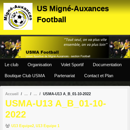
Panneau de gestion des cookies
US Migné-Auxances
Football
Le club
Organisation
Volet Sportif
Documentation
Boutique Club USMA
Partenariat
Contact et Plan
Accueil
USMA-U13 A_B_01-10-2022
USMA-U13 A_B_01-10-
2022
U13 Equipe2
U13 Equipe 1