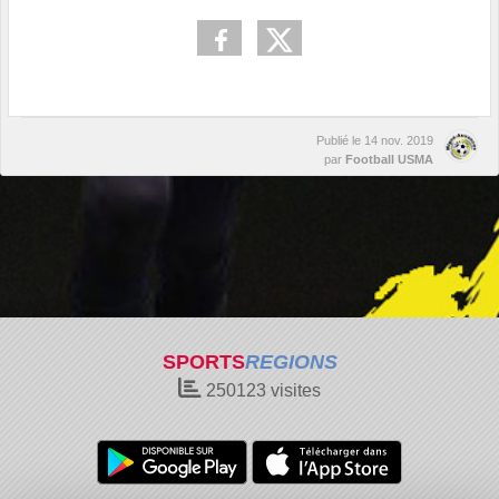
Publié le
14 nov. 2019
par
Football USMA
SPORTS
REGIONS
250123
visites