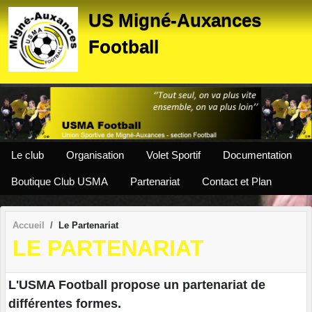
Panneau de gestion des cookies
US Migné-Auxances
Football
Le club
Organisation
Volet Sportif
Documentation
Boutique Club USMA
Partenariat
Contact et Plan
Accueil
Le Partenariat
LE PARTENARIAT
L'USMA Football propose un partenariat de
différentes formes.