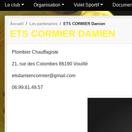
Le club
Organisation
Volet Sportif
Documen
Accueil
Les partenaires
ETS CORMIER Damien
ETS CORMIER DAMIEN
Plombier Chauffagiste
21, rue des Colombes 86190 Vouillé
etsdamiencormier@gmail.com
06.99.61.49.57