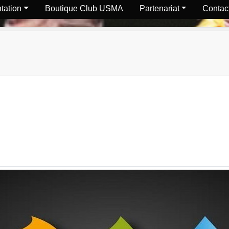
tation
Boutique Club USMA
Partenariat
Contact