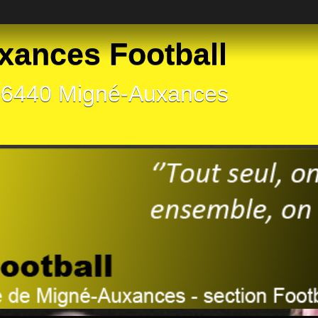
xances Football
 86440 Migné-Auxances